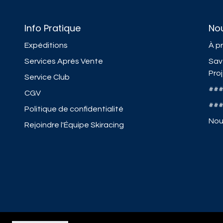
Info Pratique
No
Expéditions
À p
Services Après Vente
Sav
Pro
Service Club
##
CGV
##
Politique de confidentialité
Nou
Rejoindre l'Équipe Skiracing