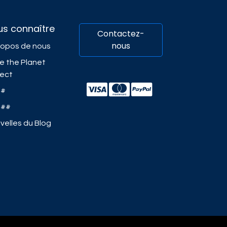
us connaître
Contactez-
nous
ropos de nous
e the Planet
ject
##
###
velles du Blog