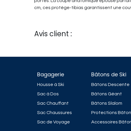
portes. La coupe anatomique épouse parfaite
cm, ces protège-tibias garantissent une couve
Avis client :
Bagagerie
Bâtons de Ski
Housse à Ski
Bâtons Descente
Sac à Dos
Bâtons Géant
Sac Chauffant
Bâtons Slalom
Sac Chaussures
Protections Bâto
Sac de Voyage
Accessoires Bâto