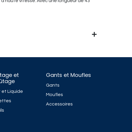
à haute vitesse. Avec une longueur de 43
tage et
Gants et Moufles
fûtage
Gants
 et Liquide
Moufles
ettes
Accessoires
ls