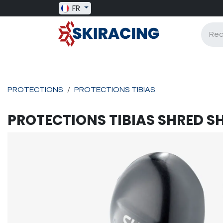
Se rendre au contenu
FR
SKI RACING
BAGAGERIE
BATONS
PROTECTIONS
PROTECTIONS TIBIAS
PROTECTIONS TIBIAS
SHRED
S