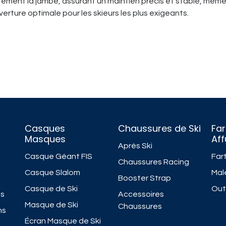
ment la jambe, assurant un maintien précis et stable, même 
rture optimale pour les skieurs les plus exigeants.
Casques
Chaussures de Ski
Far
Masques
Af
Après Ski
Casque Géant FIS
Fart
Chaussures Racing
Casque Slalom
Mal
Booster Strap
Casque de Ski
Outi
ns
Accessoires
Masque de Ski
Chaussures
ns
Écran Masque de Ski