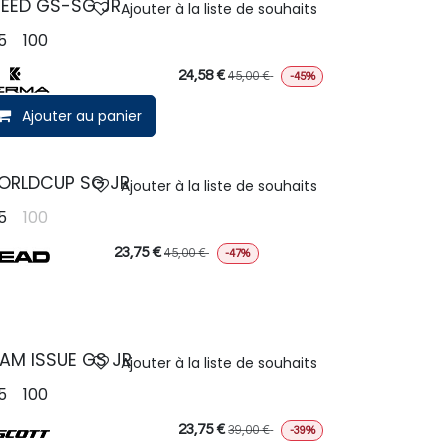
EED GS-SG JR
Ajouter à la liste de souhaits
5
100
24,58
€
45,00
€
-45%
Ajouter au panier
ORLDCUP SG JR
Ajouter à la liste de souhaits
5
100
23,75
€
45,00
€
-47%
AM ISSUE GS JR
Ajouter à la liste de souhaits
5
100
23,75
€
39,00
€
-39%