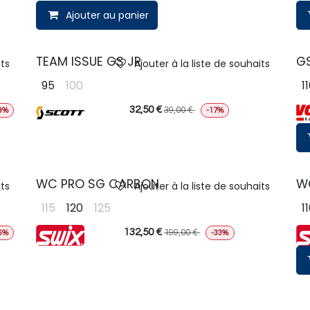
Ajouter au panier
TEAM ISSUE GS JR
G
its
Ajouter à la liste de souhaits
95
100
1
32,50
€
39,00
€
9%
-17%
WC PRO SG CARBON
W
its
Ajouter à la liste de souhaits
115
120
125
1
132,50
€
199,00
€
6%
-33%