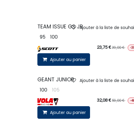
TEAM ISSUE GS JR
Ajouter à la liste de souha
95
100
23,75
€
39,00
€
-3
Ajouter au panier
GEANT JUNIOR
Ajouter à la liste de souha
100
105
32,08
€
59,00
€
-4
Ajouter au panier