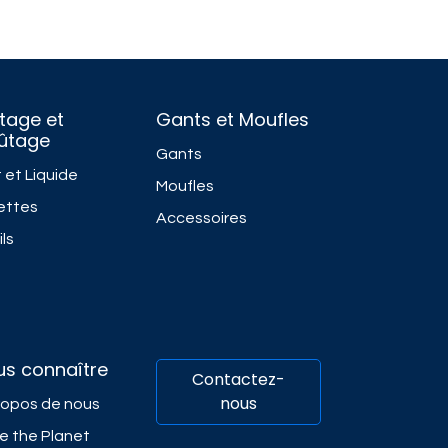
tage et
Gants et Moufles
fûtage
Gants
 et Liquide
Moufles
ettes
Accessoires
ls
us connaître
Contactez-
nous
ropos de nous
e the Planet