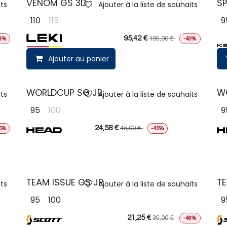
VENOM GS 3D
SP
its
Ajouter à la liste de souhaits
110
115
9
95,42
€
159,00
€
1%
-40%
Ajouter au panier
WORLDCUP SG JR
W
its
Ajouter à la liste de souhaits
95
100
9
24,58
€
45,00
€
5%
-45%
TEAM ISSUE GS JR
TE
its
Ajouter à la liste de souhaits
95
100
9
21,25
€
39,00
€
-46%