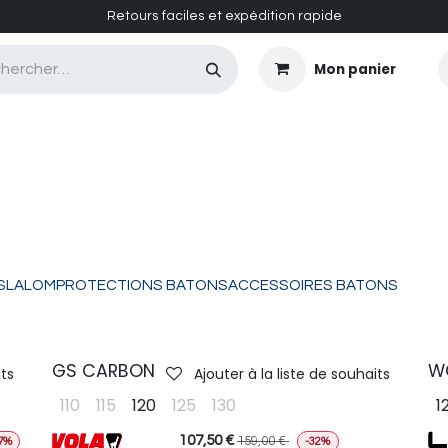
Retours faciles et expédition rapide
Mon panier
CASQUES MASQUES
CHAUSSURES
ENTRETIEN
SLALOM
PROTECTIONS BATONS
ACCESSOIRES BATONS
GS CARBON
W
its
Ajouter à la liste de souhaits
110
115
120
125
130
1
107,50
€
159,00
€
7%
-32%