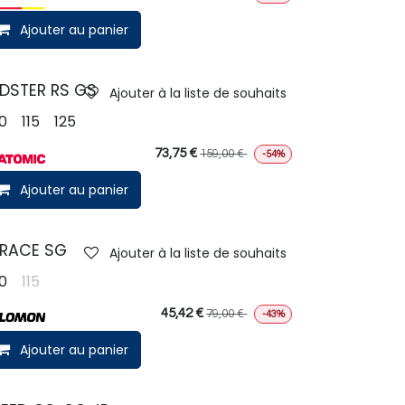
Ajouter au panier
DSTER RS GS
Ajouter à la liste de souhaits
10
115
125
73,75
€
159,00
€
-54%
Ajouter au panier
/RACE SG
Ajouter à la liste de souhaits
10
115
45,42
€
79,00
€
-43%
Ajouter au panier