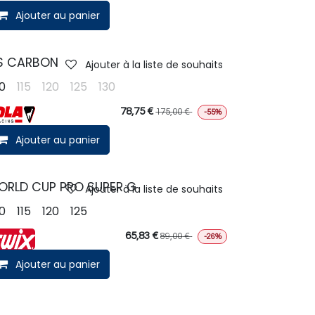
Ajouter au panier
S CARBON
Ajouter à la liste de souhaits
10
115
120
125
130
78,75
€
175,00
€
-55%
Ajouter au panier
ORLD CUP PRO SUPER G
Ajouter à la liste de souhaits
10
115
120
125
65,83
€
89,00
€
-26%
Ajouter au panier