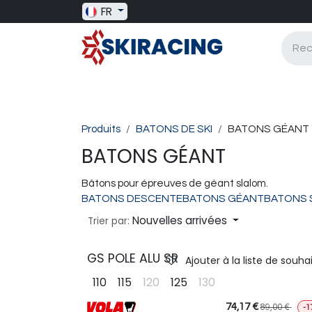
Se rendre au contenu
FR
SKI RACING
BAGAGERIE
BATONS
Produits
BATONS DE SKI
BATONS GÉANT
BATONS GÉANT
Bâtons pour épreuves de géant slalom.
BATONS DESCENTE
BATONS GÉANT
BATONS 
Nouvelles arrivées
Trier par:
GS POLE ALU SR
Ajouter à la liste de souha
110
115
120
125
130
74,17
€
89,00
€
-1