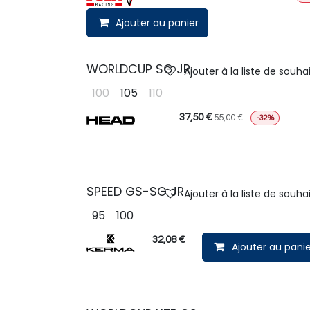
Ajouter au panier
WORLDCUP SG JR
Ajouter à la liste de souha
100
105
110
37,50
€
55,00
€
-32%
SPEED GS-SG JR
Ajouter à la liste de souha
95
100
32,08
€
Ajouter au panie