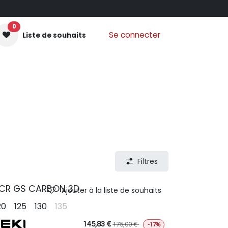
0
Se connecter
Liste de souhaits
GANTS MOUFLES
PROTECTIONS
VÊTEMENTS
Nos
Filtres
CR GS CARBON 3D
Ajouter à la liste de souhaits
20
125
130
135
145,83
€
175,00
€
-17%