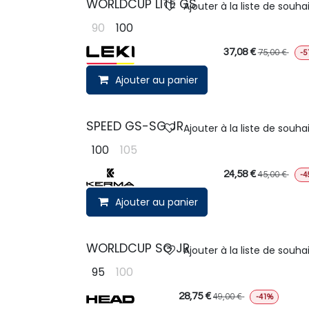
WORLDCUP LITE GS
Ajouter à la liste de souha
90
100
37,08
€
75,00
€
-5
Ajouter au panier
SPEED GS-SG JR
Ajouter à la liste de souha
100
105
24,58
€
45,00
€
-4
Ajouter au panier
WORLDCUP SG JR
Ajouter à la liste de souha
95
100
28,75
€
49,00
€
-41%