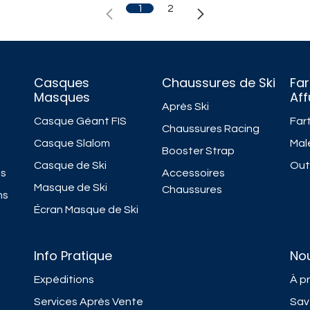
1
2
Casques
Chaussures de Ski
Far
Masques
Af
Après Ski
Casque Géant FIS
Fart
Chaussures Racing
Casque Slalom
Mal
Booster Strap
Casque de Ski
Outi
ns
Accessoires
Masque de Ski
Chaussures
ns
Écran Masque de Ski
Info Pratique
No
Expéditions
À p
Services Après Vente
Sav