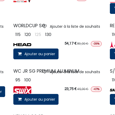
WORLDCUP SG
RE
its
Ajouter à la liste de souhaits
115
120
125
130
1
54,17
€
89,00
€
-39%
Ajouter au panier
WC JR SG PREMIUM ALUMINUM
S
its
Ajouter à la liste de souhaits
95
100
1
23,75
€
45,00
€
-47%
r
Ajouter au panier