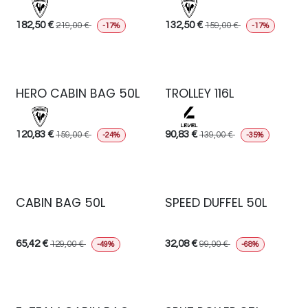
182,50
€
132,50
€
219,00
€
159,00
€
-17%
-17%
HERO CABIN BAG 50L
TROLLEY 116L
120,83
€
90,83
€
159,00
€
139,00
€
-24%
-35%
CABIN BAG 50L
SPEED DUFFEL 50L
65,42
€
32,08
€
129,00
€
99,00
€
-49%
-68%