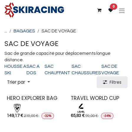
Se rendre au contenu
0
...
BAGAGES
SAC DE VOYAGE
SAC DE VOYAGE
Sac de grande capacité pour déplacements longue
distance.
HOUSSE A
SAC A
SAC
SAC
SAC DE
SKI
DOS
CHAUFFANT
CHAUSSURES
VOYAGE
Trier par
Filtres
HERO EXPLORER BAG
TRAVEL WORLD CUP
149,17
€
65,83
€
219,00
€
99,00
€
-32%
-34%