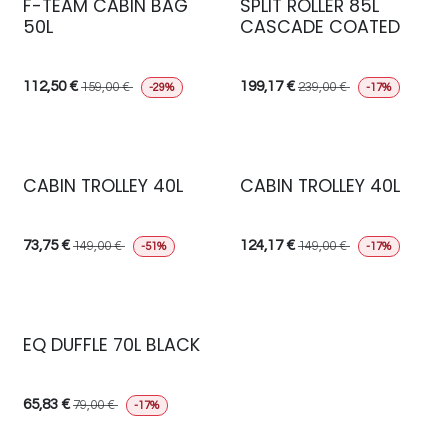
F-TEAM CABIN BAG
SPLIT ROLLER 85L
50L
CASCADE COATED
112,50
€
199,17
€
159,00
€
239,00
€
-29%
-17%
CABIN TROLLEY 40L
CABIN TROLLEY 40L
73,75
€
124,17
€
149,00
€
149,00
€
-51%
-17%
EQ DUFFLE 70L BLACK
65,83
€
79,00
€
-17%