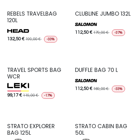
REBELS TRAVELBAG
CLUBLINE JUMBO 132L
120L
112,50
€
179,00
€
-37%
132,50
€
199,00
€
-33%
TRAVEL SPORTS BAG
DUFFLE BAG 70 L
WCR
112,50
€
169,00
€
-33%
99,17
€
119,00
€
-17%
STRATO EXPLORER
STRATO CABIN BAG
BAG 125L
50L