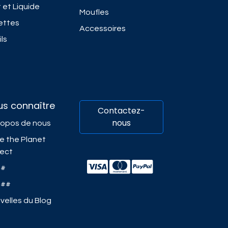
 et Liquide
Moufles
ettes
Accessoires
ls
us connaître
Contactez-
nous
ropos de nous
e the Planet
ject
##
###
velles du Blog