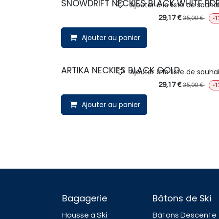
SNOWDRIFT NECKIES BLACK WHITE PD
Ajouter à la liste de souha
29,17
€
35,00
€
-1
Ajouter au panier
ARTIKA NECKIES BLACK GOLD
Ajouter à la liste de souha
29,17
€
35,00
€
-1
Ajouter au panier
Bagagerie
Bâtons de Ski
Housse à Ski
Bâtons Descente