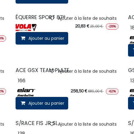
ÉQUERRE SPORT 87°
AC
its
Ajouter à la liste de souhaits
20,83
€
29,00
€
1
-28%
Ajouter au panier
9%
ACE GSX TEAM PLATE
GS
its
Ajouter à la liste de souhaits
166
1
258,50
€
689,00
€
2%
-62%
Ajouter au panier
S/RACE FIS JR SL
S/
its
Ajouter à la liste de souhaits
138
1