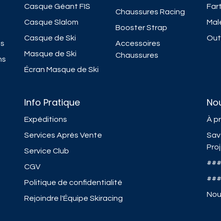
Casque Géant FIS
Fart
Chaussures Racing
Casque Slalom
Mal
Booster Strap
Casque de Ski
Outi
ns
Accessoires
Masque de Ski
Chaussures
ns
Écran Masque de Ski
Info Pratique
No
Expéditions
À p
Services Après Vente
Sav
Pro
Service Club
##
CGV
##
Politique de confidentialité
Nou
Rejoindre l'Équipe Skiracing