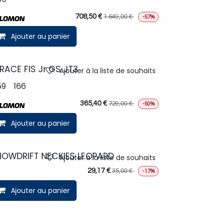
708,50
€
1 649,00
€
-57%
Ajouter au panier
RACE FIS Jr GS JT3
Ajouter à la liste de souhaits
59
166
365,40
€
729,00
€
-50%
Ajouter au panier
OWDRIFT NECKIES LEOPARD
Ajouter à la liste de souhaits
29,17
€
35,00
€
-17%
Ajouter au panier