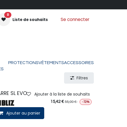
0
Se connecter
Liste de souhaits
GANTS MOUFLES
PROTECTIONS
VÊTEMENTS
Nos
PROTECTIONS
VÊTEMENTS
ACCESSOIRES
ES
Filtres
RRE SL EVO
Ajouter à la liste de souhaits
15,42
€
55,00
€
-72%
Ajouter au panier