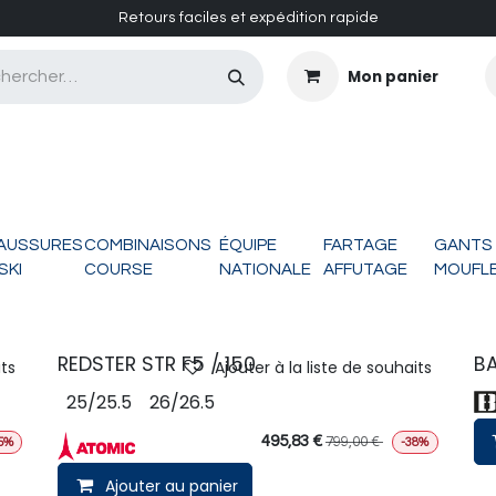
Retours faciles et expédition rapide
Mon panier
CASQUES MASQUES
CHAUSSURES
ENTRETIEN
AUSSURES
COMBINAISONS
ÉQUIPE
FARTAGE
GANTS
SKI
COURSE
NATIONALE
AFFUTAGE
MOUFL
REDSTER STR F5 / 150
BA
its
Ajouter à la liste de souhaits
25/25.5
26/26.5
495,83
€
799,00
€
5%
-38%
Ajouter au panier