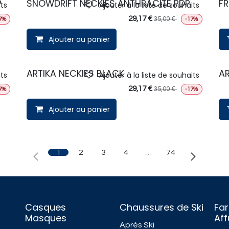
P
SNOWDRIFT NECKIES ANTHRACITE PDP
FR
its
Ajouter à la liste de souhaits
29,17
€
35,00
€
7%
-17%
Ajouter au panier
ARTIKA NECKIES BLACK
AR
its
Ajouter à la liste de souhaits
29,17
€
35,00
€
7%
-17%
Ajouter au panier
1
2
3
4
…
74
Casques
Chaussures de Ski
Far
Masques
Af
Après Ski