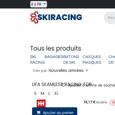
Se rendre au contenu
FR
SKI RACING
BAGAGERIE
BATONS
Tous les produits
SKI
BAGAGES
BATONS
CASQUES
CH
RACING
DE SKI
MASQUES
DE 
Nouvelles arrivées
Trier par:
LIFA SEAMLESS RACING TOP
Ajouter à la liste de souha
S
M
L
XL
74,17
€
99,00
€
-2
Ajouter au panier