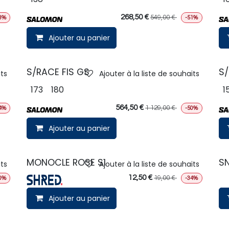
268,50
€
549,00
€
3%
-51%
Ajouter au panier
S/RACE FIS GS
S/
its
Ajouter à la liste de souhaits
173
180
1
564,50
€
1 129,00
€
4%
-50%
Ajouter au panier
MONOCLE ROSE S1
SN
its
Ajouter à la liste de souhaits
12,50
€
19,00
€
0%
-34%
Ajouter au panier