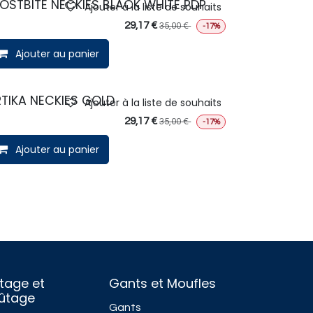
OSTBITE NECKIES BLACK WHITE PDP
Ajouter à la liste de souhaits
29,17
€
35,00
€
-17%
Ajouter au panier
TIKA NECKIES GOLD
Ajouter à la liste de souhaits
29,17
€
35,00
€
-17%
Ajouter au panier
tage et
Gants et Moufles
fûtage
Gants