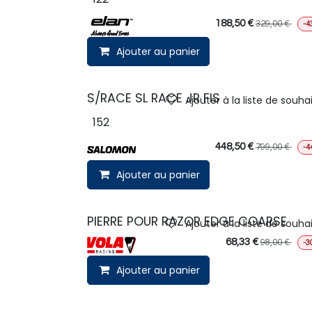
188,50
€
329,00
€
-4
Ajouter au panier
S/RACE SL RACE JR FIS
Ajouter à la liste de souha
152
448,50
€
799,00
€
-4
Ajouter au panier
PIERRE POUR RAZOR EDGE COARSE
Ajouter à la liste de souha
68,33
€
98,00
€
-3
Ajouter au panier