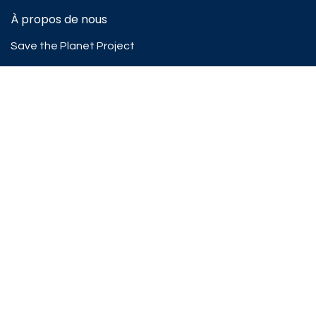
À propos de nous
Save the Planet Project
####
#####
Nouvelles du Blog
Info Pratique
Expéditions
Services Après Vente
Service Club
CGV
Politique de confidentialité
Rejoindre l'Équipe Skiracing