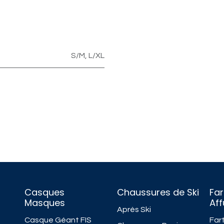
S/M
,
L/XL
Casques
Chaussures de Ski
Far
Masques
Af
Après Ski
Casque Géant FIS
Fart