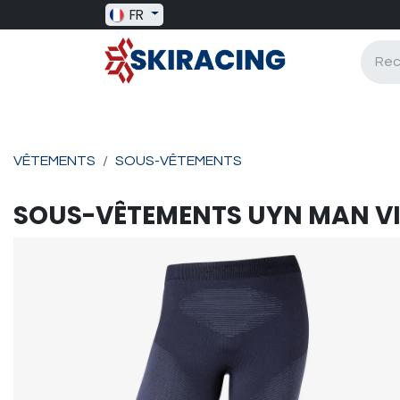
Se rendre au contenu
FR
SKI RACING
BAGAGERIE
BATONS
VÊTEMENTS
SOUS-VÊTEMENTS
SOUS-VÊTEMENTS
UYN
MAN V