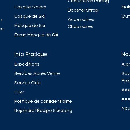
Chaussures Racing
Casque Slalom
Mal
Booster Strap
Casque de Ski
Outi
ns
Accessoires
Masque de Ski
Chaussures
ns
Écran Masque de Ski
Info Pratique
No
Expéditions
À p
Services Après Vente
Sav
Pro
Service Club
##
CGV
##
Politique de confidentialité
Nou
Rejoindre l'Équipe Skiracing