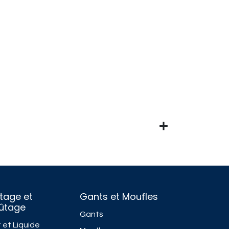
tage et
Gants et Moufles
fûtage
Gants
 et Liquide