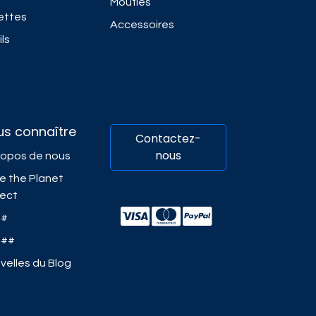
Moufles
ettes
Accessoires
ls
us connaître
Contactez-
nous
ropos de nous
e the Planet
ject
##
###
velles du Blog