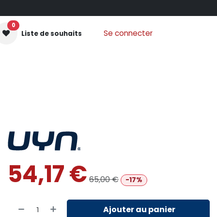
0
Se connecter
Liste de souhaits
GANTS MOUFLES
PROTECTIONS
VÊTEMENTS
Nos
54,17
€
65,00
€
-17%
Ajouter au panier