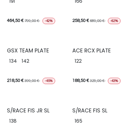
191
166
464,50
€
258,50
€
799,00
€
689,00
€
-42%
-62%
GSX TEAM PLATE
ACE RCX PLATE
134
142
122
218,50
€
188,50
€
399,00
€
329,00
€
-45%
-43%
S/RACE FIS JR SL
S/RACE FIS SL
138
165