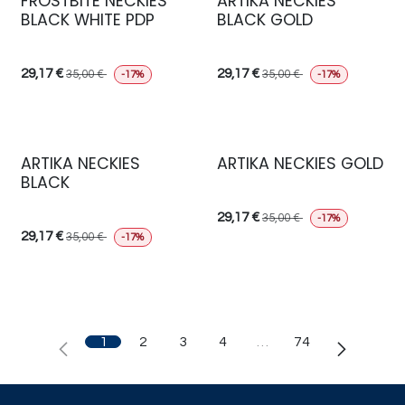
FROSTBITE NECKIES
ARTIKA NECKIES
BLACK WHITE PDP
BLACK GOLD
29,17
€
29,17
€
35,00
€
35,00
€
-17%
-17%
ARTIKA NECKIES
ARTIKA NECKIES GOLD
BLACK
29,17
€
35,00
€
-17%
29,17
€
35,00
€
-17%
1
2
3
4
…
74