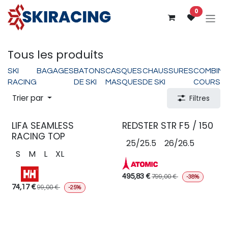
Se rendre au contenu
0
Tous les produits
SKI
BAGAGES
BATONS
CASQUES
CHAUSSURES
COMBINA
RACING
DE SKI
MASQUES
DE SKI
COURSE
Trier par
Filtres
LIFA SEAMLESS
REDSTER STR F5 / 150
RACING TOP
25/25.5
26/26.5
S
M
L
XL
495,83
€
799,00
€
-38%
74,17
€
99,00
€
-25%