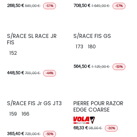
268,50
€
708,50
€
549,00
€
1 649,00
€
-51%
-57%
S/RACE SL RACE JR
S/RACE FIS GS
FIS
173
180
152
564,50
€
1 129,00
€
-50%
448,50
€
799,00
€
-44%
S/RACE FIS Jr GS JT3
PIERRE POUR RAZOR
EDGE COARSE
159
166
68,33
€
98,00
€
-30%
365,40
€
729,00
€
-50%