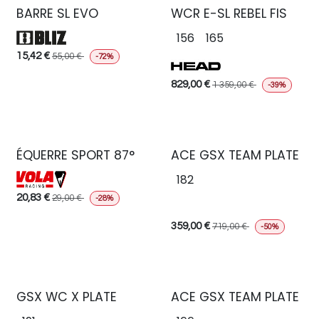
BARRE SL EVO
WCR E-SL REBEL FIS
156
165
15,42
€
55,00
€
-72%
829,00
€
1 359,00
€
-39%
ÉQUERRE SPORT 87°
ACE GSX TEAM PLATE
182
20,83
€
29,00
€
-28%
359,00
€
719,00
€
-50%
GSX WC X PLATE
ACE GSX TEAM PLATE