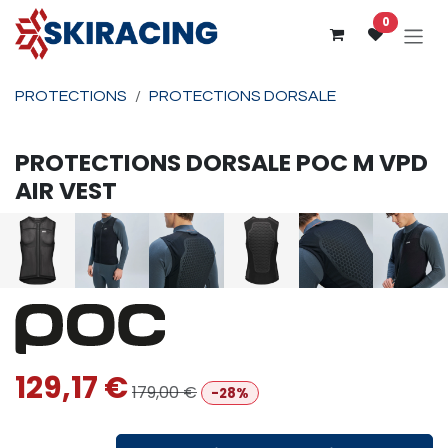
Se rendre au contenu
0
PROTECTIONS
PROTECTIONS DORSALE
PROTECTIONS DORSALE
POC
M VPD
AIR VEST
129,17
€
179,00
€
-28%