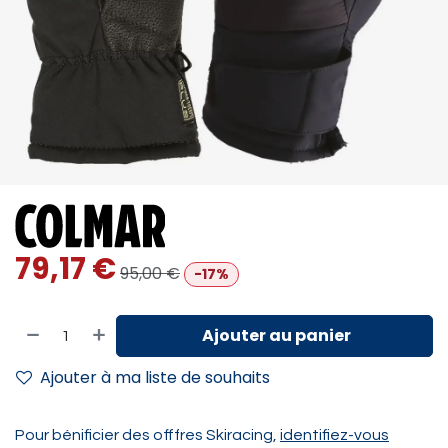
79,17
€
95,00
€
-17%
Ajouter au panier
Ajouter à ma liste de souhaits
Pour bénificier des offfres Skiracing,
identifiez-vous