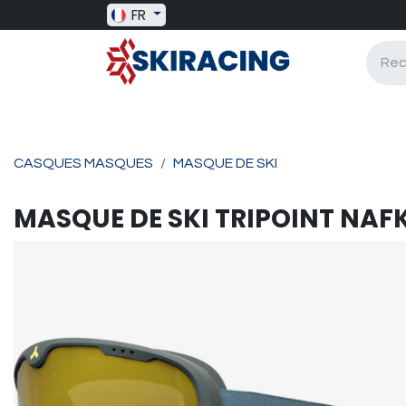
Se rendre au contenu
FR
SKI RACING
BAGAGERIE
BATONS
CASQUES MASQUES
MASQUE DE SKI
MASQUE DE SKI
TRIPOINT
NAFK