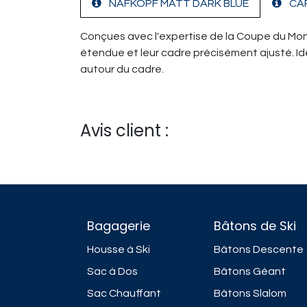
NAFKOPF MATT DARK BLUE
CA
Conçues avec l'expertise de la Coupe du Monde 
étendue et leur cadre précisément ajusté. Idéa
autour du cadre.
Avis client :
Bagagerie
Bâtons de Ski
Housse à Ski
Bâtons Descente
Sac à Dos
Bâtons Géant
Sac Chauffant
Bâtons Slalom