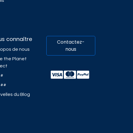
ls
us connaître
Contactez-
nous
ropos de nous
e the Planet
ject
##
###
velles du Blog