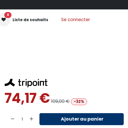
0
Se connecter
Liste de souhaits
GANTS MOUFLES
PROTECTIONS
VÊTEMENTS
Nos
74,17
€
109,00
€
-32%
Ajouter au panier