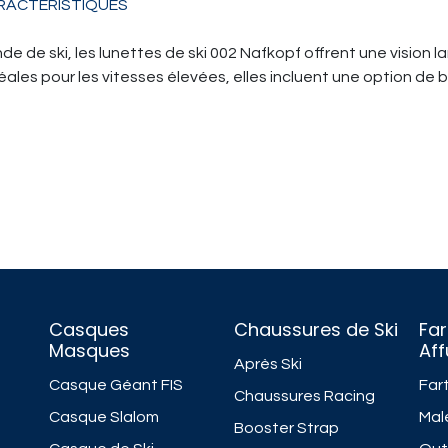
RACTÉRISTIQUES
de ski, les lunettes de ski 002 Nafkopf offrent une vision large
les pour les vitesses élevées, elles incluent une option de bl
Casques
Chaussures de Ski
Far
Masques
Af
Après Ski
Casque Géant FIS
Fart
Chaussures Racing
Casque Slalom
Mal
Booster Strap