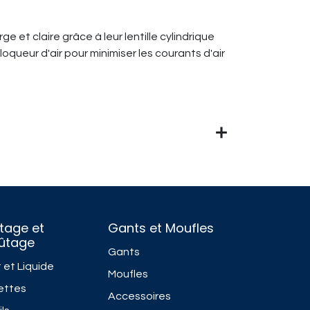
 et claire grâce à leur lentille cylindrique
oqueur d'air pour minimiser les courants d'air
tage et
Gants et Moufles
fûtage
Gants
 et Liquide
Moufles
ettes
Accessoires