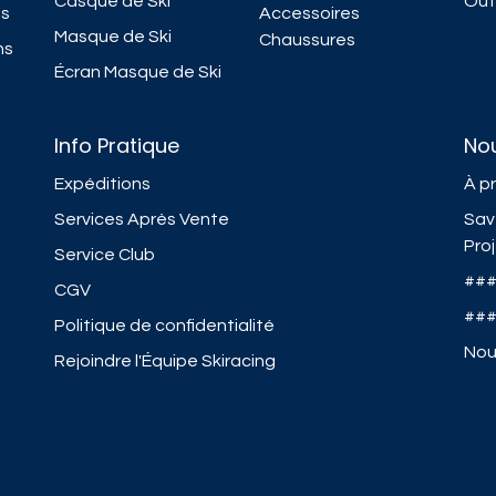
Casque de Ski
Outi
ns
Accessoires
Masque de Ski
Chaussures
ns
Écran Masque de Ski
Info Pratique
No
Expéditions
À p
Services Après Vente
Sav
Pro
Service Club
##
CGV
##
Politique de confidentialité
Nou
Rejoindre l'Équipe Skiracing