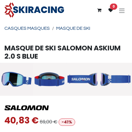
Se rendre au contenu
0
CASQUES MASQUES
MASQUE DE SKI
MASQUE DE SKI
SALOMON
ASKIUM
2.0 S BLUE
40,83
€
69,00
€
-41%