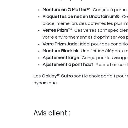
Monture en O Matter™
: Conçue à partir 
Plaquettes de nez en Unobtainium®
: C
place, même lors des activités les plus i
Verres Prizm™
: Ces verres sont spéciale
votre environnement et d'optimiser vos
Verre Prizm Jade
: Idéal pour des conditi
Monture BlackInk
: Une finition élégante
Ajustement large
: Conçu pour les visage
Ajustement à pont haut
: Permet un confo
Les
Oakley™ Sutro
sont le choix parfait pour
dynamique.
Avis client :