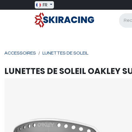
Se rendre au contenu
FR
SKI RACING
BAGAGERIE
BATONS
ACCESSOIRES
LUNETTES DE SOLEIL
LUNETTES DE SOLEIL
OAKLEY
S