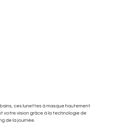
s urbains, ces lunettes à masque hautement
 votre vision grâce à la technologie de
ng de la journée.