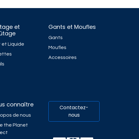
tage et
Gants et Moufles
fûtage
Gants
 et Liquide
Moufles
ettes
Accessoires
ls
us connaître
Contactez-
nous
ropos de nous
e the Planet
ject