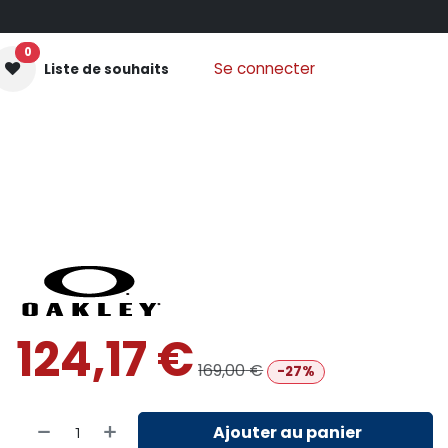
0
Se connecter
Liste de souhaits
GANTS MOUFLES
PROTECTIONS
VÊTEMENTS
Nos
124,17
€
169,00
€
-27%
Ajouter au panier