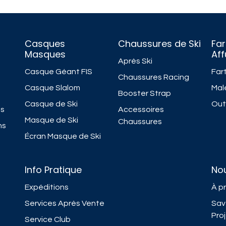
Casques
Chaussures de Ski
Far
Masques
Af
Après Ski
Casque Géant FIS
Fart
Chaussures Racing
Casque Slalom
Mal
Booster Strap
Casque de Ski
Outi
ns
Accessoires
Masque de Ski
Chaussures
ns
Écran Masque de Ski
Info Pratique
No
Expéditions
À p
Services Après Vente
Sav
Pro
Service Club