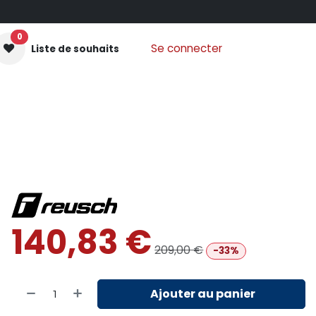
0
Se connecter
Liste de souhaits
GANTS MOUFLES
PROTECTIONS
VÊTEMENTS
Nos
140,83
€
209,00
€
-33%
Ajouter au panier