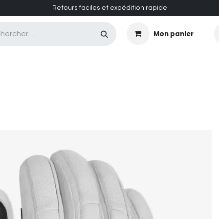
Retours faciles et expédition rapide
Mon panier
CASQUES MASQUES
CHAUSSURES
ENTRETIEN