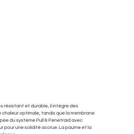
s résistant et durable, il intègre des
ne chaleur optimale, tandis que la membrane
ipée du système Pull & Penetraid avec
 pour une solidité accrue. La paume et la