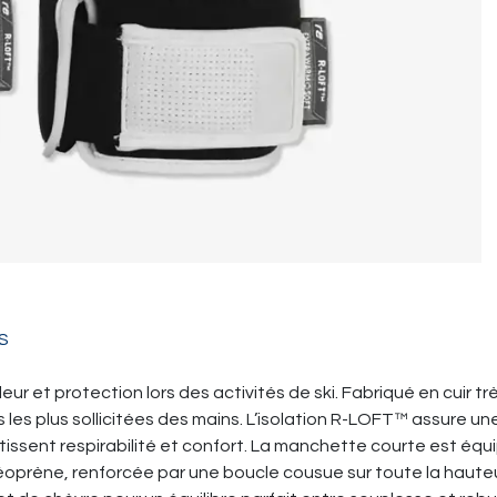
S
r et protection lors des activités de ski. Fabriqué en cuir trè
les plus sollicitées des mains. L’isolation R-LOFT™ assure u
issent respirabilité et confort. La manchette courte est équ
oprène, renforcée par une boucle cousue sur toute la hauteur