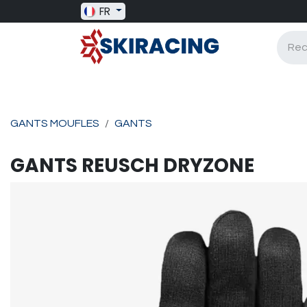
Se rendre au contenu
FR
SKI RACING
BAGAGERIE
BATONS
GANTS MOUFLES
GANTS
GANTS
REUSCH
DRYZONE