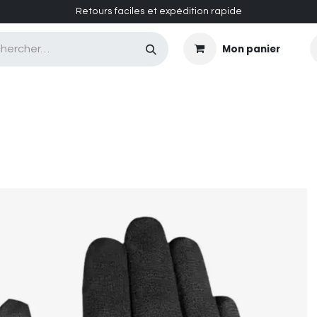
Retours faciles et expédition rapide
Mon panier
CASQUES MASQUES
CHAUSSURES
ENTRETIEN