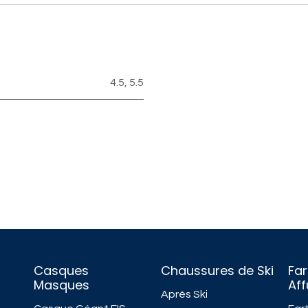
4.5
,
5.5
Casques
Chaussures de Ski
Far
Masques
Af
Après Ski