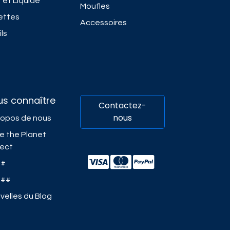
 et Liquide
Moufles
ettes
Accessoires
ls
us connaître
Contactez-
nous
ropos de nous
e the Planet
ject
##
###
velles du Blog