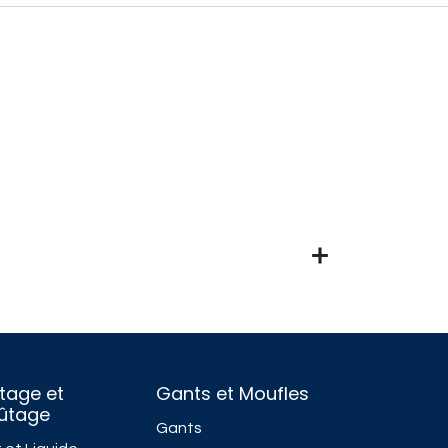
tage et
Gants et Moufles
fûtage
Gants