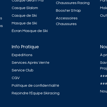
Casque Géant FIS
Fart
Chaussures Racing
Casque Slalom
Mal
Booster Strap
Casque de Ski
Outi
ns
Accessoires
Masque de Ski
Chaussures
ns
Écran Masque de Ski
Info Pratique
No
Expéditions
À p
Services Après Vente
Sav
Pro
Service Club
##
CGV
##
Politique de confidentialité
Nou
Rejoindre l'Équipe Skiracing