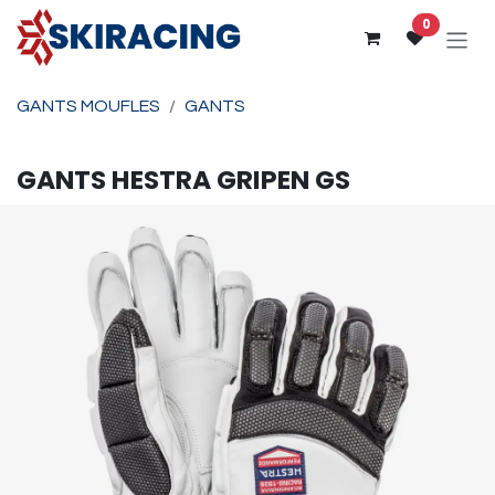
Se rendre au contenu
0
GANTS MOUFLES
GANTS
GANTS
HESTRA
GRIPEN GS