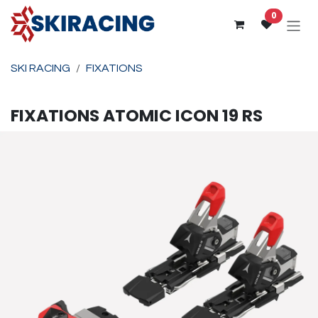
Se rendre au contenu
0
SKI RACING
FIXATIONS
FIXATIONS
ATOMIC
ICON 19 RS