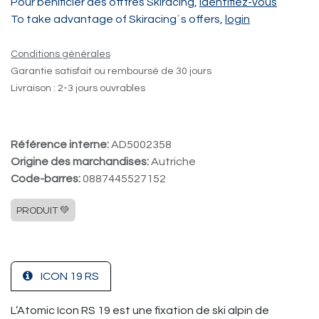
Pour bénificier des offfres Skiracing,
identifiez-vous
To take advantage of Skiracing´s offers,
login
Conditions générales
Garantie satisfait ou remboursé de 30 jours
Livraison : 2-3 jours ouvrables
Référence interne:
AD5002358
Origine des marchandises:
Autriche
Code-barres:
0887445527152
PRODUIT 💚
ICON 19 RS
L’Atomic Icon RS 19 est une fixation de ski alpin de