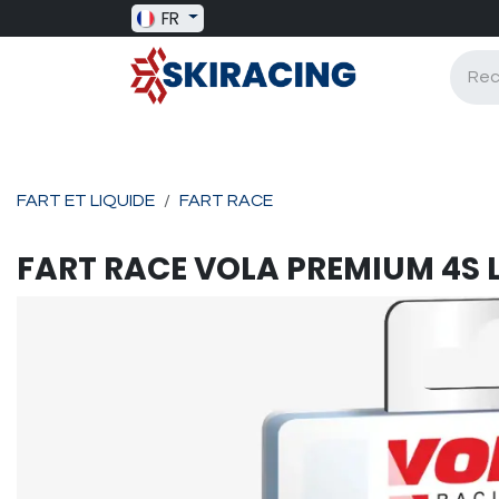
Se rendre au contenu
FR
SKI RACING
BAGAGERIE
BATONS
FART ET LIQUIDE
FART RACE
FART RACE
VOLA
PREMIUM 4S L