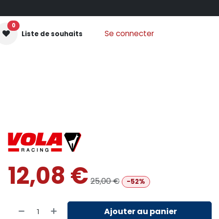
0
Se connecter
Liste de souhaits
GANTS MOUFLES
PROTECTIONS
VÊTEMENTS
Nos
12,08
€
25,00
€
-52%
Ajouter au panier