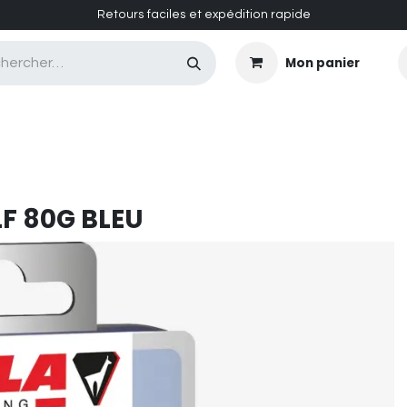
Retours faciles et expédition rapide
Mon panier
CASQUES MASQUES
CHAUSSURES
ENTRETIEN
F 80G BLEU