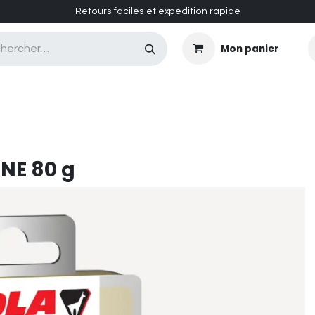
Retours faciles et expédition rapide
Mon panier
CASQUES MASQUES
CHAUSSURES
ENTRETIEN
NE 80 g