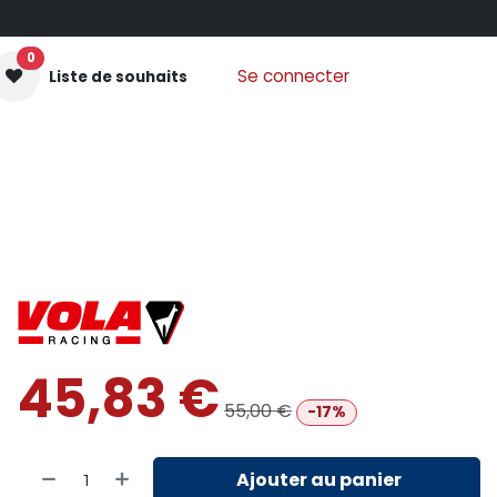
0
Se connecter
Liste de souhaits
GANTS MOUFLES
PROTECTIONS
VÊTEMENTS
Nos
45,83
€
55,00
€
-17%
Ajouter au panier