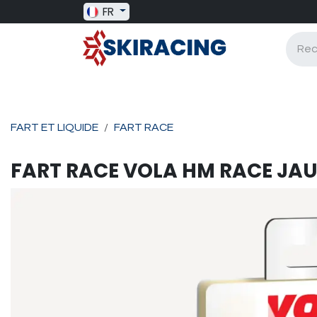
Se rendre au contenu
FR
SKI RACING
BAGAGERIE
BATONS
FART ET LIQUIDE
FART RACE
FART RACE
VOLA
HM RACE JAU