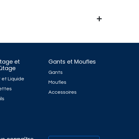
tage et
Gants et Moufles
fûtage
Gants
 et Liquide
Moufles
ettes
Accessoires
ls