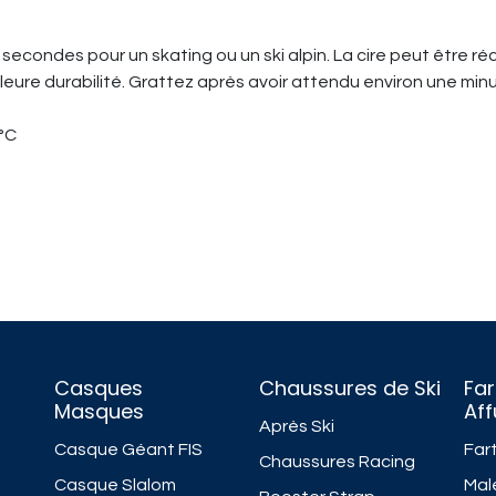
10 secondes pour un skating ou un ski alpin. La cire peut être 
ure durabilité. Grattez après avoir attendu environ une minute
°C
Casques
Chaussures de Ski
Far
Masques
Af
Après Ski
Casque Géant FIS
Fart
Chaussures Racing
Casque Slalom
Mal