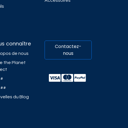
Accessoires
ls
us connaître
Contactez-
nous
ropos de nous
e the Planet
ject
##
###
velles du Blog