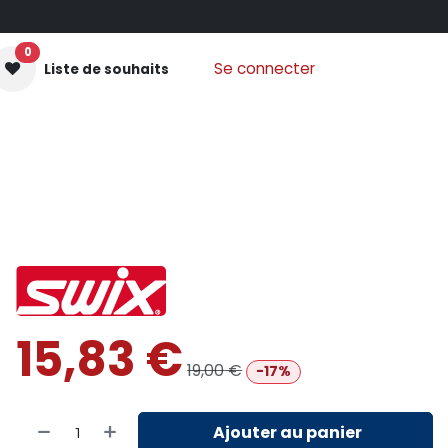
0
Se connecter
Liste de souhaits
GANTS MOUFLES
PROTECTIONS
VÊTEMENTS
Nos
15,83
€
19,00
€
-17%
Ajouter au panier