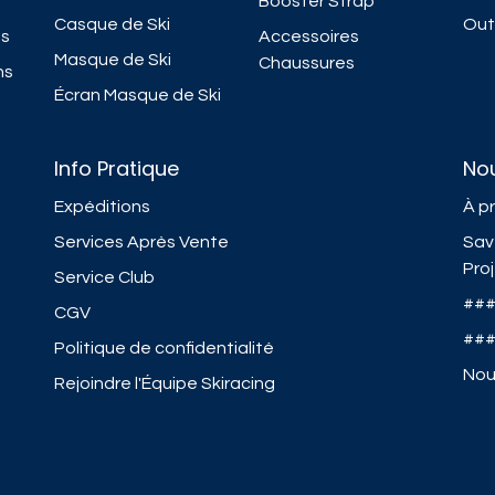
Booster Strap
Casque de Ski
Outi
ns
Accessoires
Masque de Ski
Chaussures
ns
Écran Masque de Ski
Info Pratique
No
Expéditions
À p
Services Après Vente
Sav
Pro
Service Club
##
CGV
##
Politique de confidentialité
Nou
Rejoindre l'Équipe Skiracing