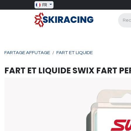
Se rendre au contenu
FR
SKI RACING
BAGAGERIE
BATONS
FARTAGE AFFUTAGE
FART ET LIQUIDE
FART ET LIQUIDE
SWIX
FART PE