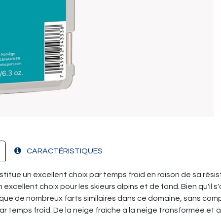
CARACTÉRISTIQUES
onstitue un excellent choix par temps froid en raison de sa rési
xcellent choix pour les skieurs alpins et de fond. Bien qu'il s
er que de nombreux farts similaires dans ce domaine, sans com
r temps froid. De la neige fraîche à la neige transformée et à 