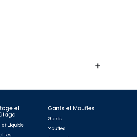
tage et
Gants et Moufles
fûtage
Gants
 et Liquide
Moufles
ettes