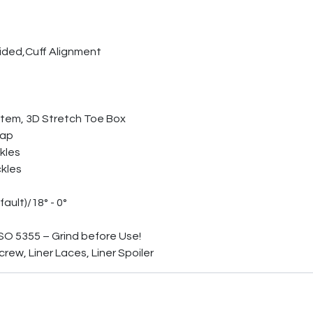
ided,Cuff Alignment
tem, 3D Stretch Toe Box
rap
kles
ckles
ult)/18° - 0°
ISO 5355 – Grind before Use!
crew, Liner Laces, Liner Spoiler