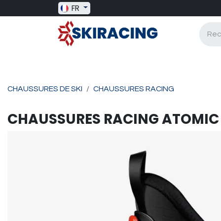
Se rendre au contenu
FR
SKI RACING
BAGAGERIE
BATONS
CHAUSSURES DE SKI
CHAUSSURES RACING
CHAUSSURES RACING
ATOMIC