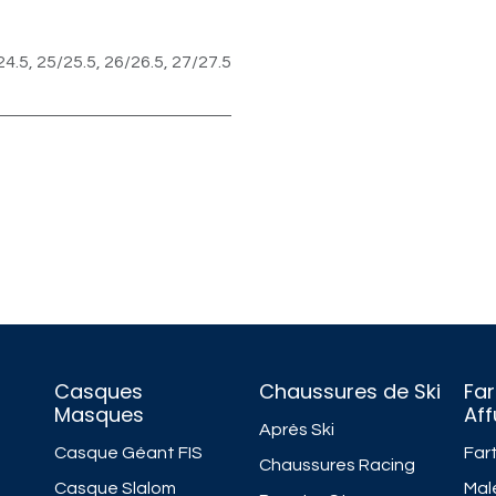
24.5
,
25/25.5
,
26/26.5
,
27/27.5
Casques
Chaussures de Ski
Far
Masques
Af
Après Ski
Casque Géant FIS
Fart
Chaussures Racing
Casque Slalom
Mal