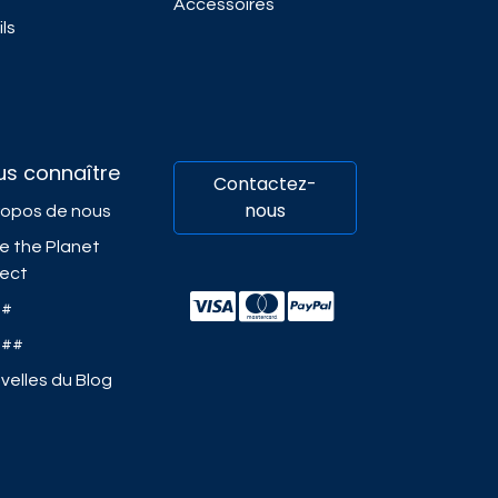
Accessoires
ls
us connaître
Contactez-
nous
ropos de nous
e the Planet
ject
##
###
velles du Blog