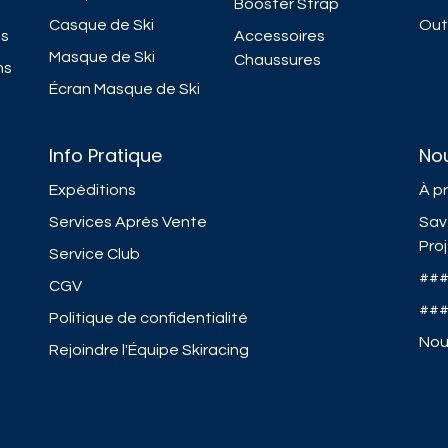
Booster Strap
Casque de Ski
Outi
ns
Accessoires
Masque de Ski
Chaussures
ns
Écran Masque de Ski
Info Pratique
No
Expéditions
À p
Services Après Vente
Sav
Pro
Service Club
##
CGV
##
Politique de confidentialité
Nou
Rejoindre l'Équipe Skiracing