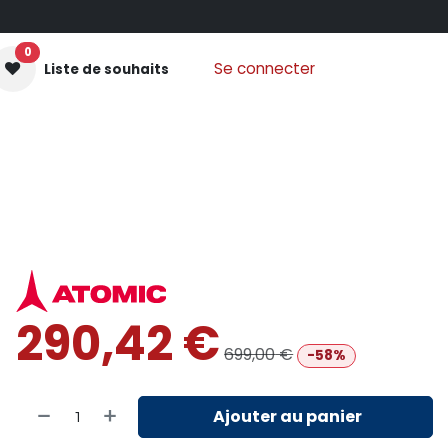
0
Se connecter
Liste de souhaits
GANTS MOUFLES
PROTECTIONS
VÊTEMENTS
Nos
290,42
€
699,00
€
-58%
Ajouter au panier