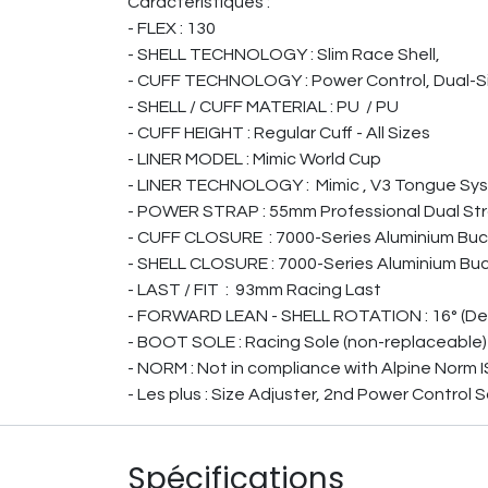
Caractéristiques :
- FLEX : 130
- SHELL TECHNOLOGY : Slim Race Shell,
- CUFF TECHNOLOGY : Power Control, Dual-S
- SHELL / CUFF MATERIAL : PU / PU
- CUFF HEIGHT : Regular Cuff - All Sizes
- LINER MODEL : Mimic World Cup
- LINER TECHNOLOGY : Mimic , V3 Tongue Sys
- POWER STRAP : 55mm Professional Dual St
- CUFF CLOSURE : 7000-Series Aluminium Buc
- SHELL CLOSURE : 7000-Series Aluminium Bu
- LAST / FIT : 93mm Racing Last
- FORWARD LEAN - SHELL ROTATION : 16° (Defa
- BOOT SOLE : Racing Sole (non-replaceable)
- NORM : Not in compliance with Alpine Norm 
- Les plus : Size Adjuster, 2nd Power Control S
Spécifications