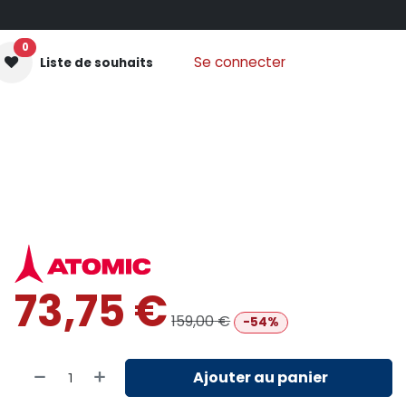
0
Se connecter
Liste de souhaits
GANTS MOUFLES
PROTECTIONS
VÊTEMENTS
Nos
73,75
€
159,00
€
-54%
Ajouter au panier