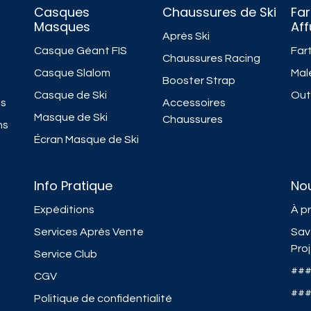
Casques
Chaussures de Ski
Far
Masques
Af
Après Ski
Casque Géant FIS
Fart
Chaussures Racing
Casque Slalom
Mal
Booster Strap
Casque de Ski
Outi
ns
Accessoires
Masque de Ski
Chaussures
ns
Écran Masque de Ski
Info Pratique
No
Expéditions
À p
Services Après Vente
Sav
Pro
Service Club
##
CGV
##
Politique de confidentialité