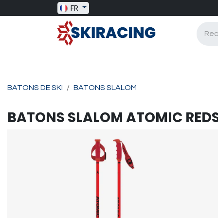
Se rendre au contenu
FR
SKI RACING
BAGAGERIE
BATONS
BATONS DE SKI
BATONS SLALOM
BATONS SLALOM
ATOMIC
REDS