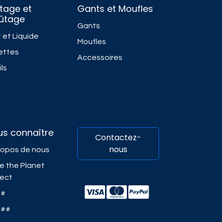
tage et
Gants et Moufles
fûtage
Gants
 et Liquide
Moufles
ettes
Accessoires
ls
us connaître
Contactez-
nous
ropos de nous
e the Planet
ject
##
###