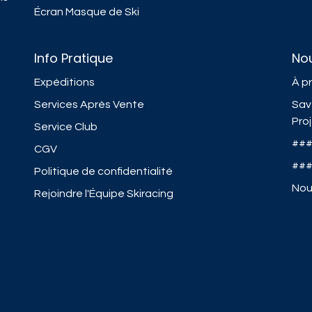
Écran Masque de Ski
Info Pratique
No
Expéditions
À p
Services Après Vente
Sav
Pro
Service Club
##
CGV
##
Politique de confidentialité
Nou
Rejoindre l'Équipe Skiracing