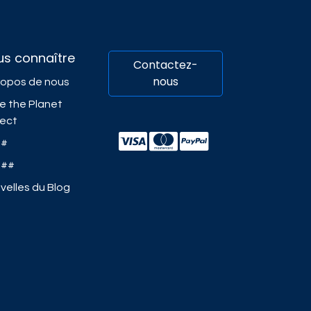
us connaître
Contactez-
nous
ropos de nous
e the Planet
ject
##
###
velles du Blog