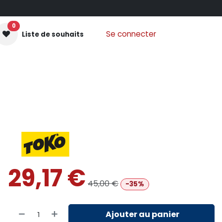
0
Se connecter
Liste de souhaits
GANTS MOUFLES
PROTECTIONS
VÊTEMENTS
Nos
29,17
€
45,00
€
-35%
Ajouter au panier