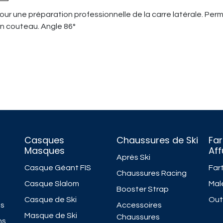
 pour une préparation professionnelle de la carre latérale. Pe
n couteau. Angle 86°
Casques
Chaussures de Ski
Far
Masques
Af
Après Ski
Casque Géant FIS
Fart
Chaussures Racing
Casque Slalom
Mal
Booster Strap
Casque de Ski
Outi
ns
Accessoires
Masque de Ski
Chaussures
ns