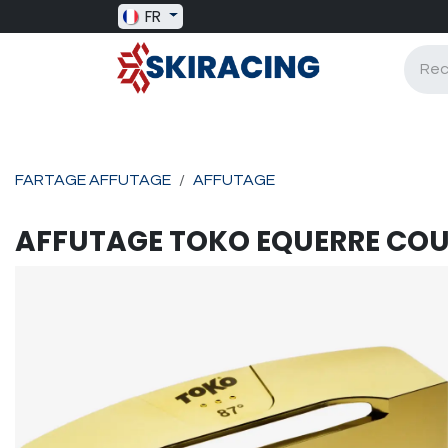
Se rendre au contenu
FR
SKI RACING
BAGAGERIE
BATONS
FARTAGE AFFUTAGE
AFFUTAGE
AFFUTAGE
TOKO
EQUERRE COU