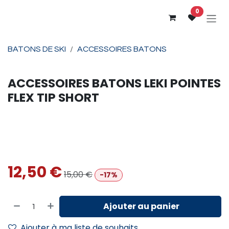
Se rendre au contenu
0
BATONS DE SKI
ACCESSOIRES BATONS
ACCESSOIRES BATONS
LEKI
POINTES
FLEX TIP SHORT
12,50
€
15,00
€
-17%
Ajouter au panier
Ajouter à ma liste de souhaits