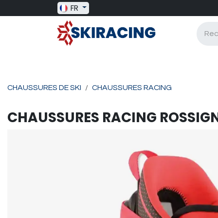
Se rendre au contenu
FR
SKI RACING
BAGAGERIE
BATONS
CHAUSSURES DE SKI
CHAUSSURES RACING
CHAUSSURES RACING
ROSSIG