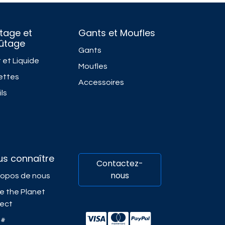
tage et
Gants et Moufles
fûtage
Gants
 et Liquide
Moufles
ettes
Accessoires
ls
us connaître
Contactez-
nous
ropos de nous
e the Planet
ject
##