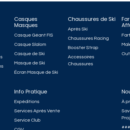
Casques
Chaussures de Ski
Far
Masques
Af
Après Ski
Casque Géant FIS
Fart
Chaussures Racing
Casque Slalom
Mal
Booster Strap
Casque de Ski
Outi
ns
Accessoires
Masque de Ski
Chaussures
ns
Écran Masque de Ski
Info Pratique
No
Expéditions
À p
Services Après Vente
Sav
Pro
Service Club
##
CGV