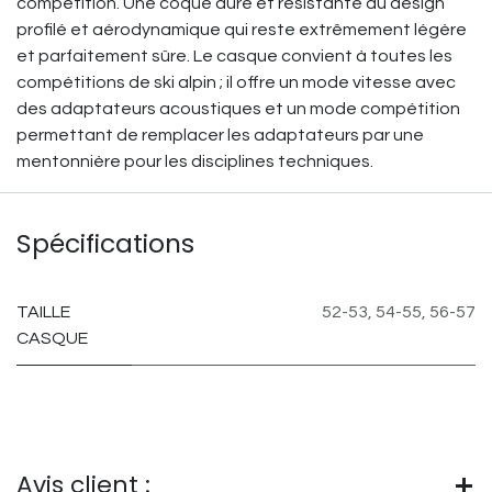
compétition. Une coque dure et résistante au design
profilé et aérodynamique qui reste extrêmement légère
et parfaitement sûre. Le casque convient à toutes les
compétitions de ski alpin ; il offre un mode vitesse avec
des adaptateurs acoustiques et un mode compétition
permettant de remplacer les adaptateurs par une
mentonnière pour les disciplines techniques.
Spécifications
TAILLE
52-53
,
54-55
,
56-57
CASQUE
Avis client :