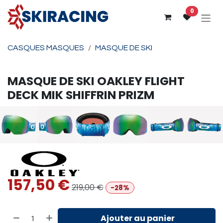
Se rendre au contenu
0
CASQUES MASQUES
MASQUE DE SKI
MASQUE DE SKI
OAKLEY
FLIGHT
DECK MIK SHIFFRIN PRIZM
157,50
€
219,00
€
-28%
Ajouter au panier