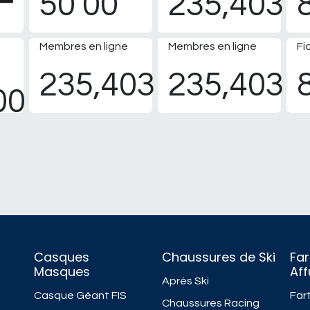
50 00
235,403
Membres en ligne
Membres en ligne
Fi
235,403
235,403
00
Casques
Chaussures de Ski
Far
Masques
Af
Après Ski
Casque Géant FIS
Fart
Chaussures Racing