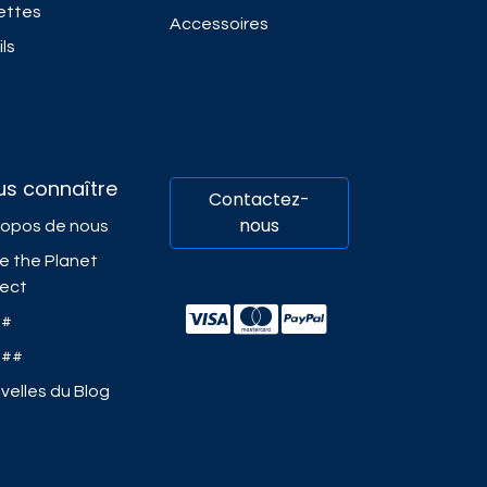
ettes
Accessoires
ls
us connaître
Contactez-
nous
ropos de nous
e the Planet
ject
##
###
velles du Blog