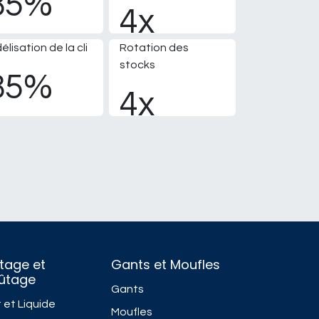
85%
4x
délisation de la cli
Rotation des
stocks
85%
4x
tage et
Gants et Moufles
fûtage
Gants
 et Liquide
Moufles