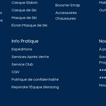
Casque Slalom
Mal
Booster Strap
Casque de Ski
Outi
ns
Accessoires
Masque de Ski
Chaussures
ns
Écran Masque de Ski
Info Pratique
No
Expéditions
À p
Services Après Vente
Sav
Pro
Service Club
##
CGV
##
Politique de confidentialité
Nou
Rejoindre l'Équipe Skiracing