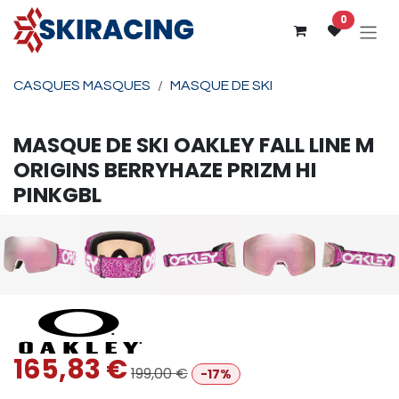
Se rendre au contenu
0
CASQUES MASQUES
MASQUE DE SKI
MASQUE DE SKI
OAKLEY
FALL LINE M
ORIGINS BERRYHAZE PRIZM HI
PINKGBL
165,83
€
199,00
€
-17%