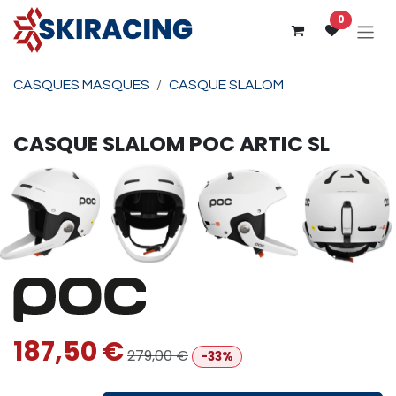
Se rendre au contenu
0
CASQUES MASQUES
CASQUE SLALOM
CASQUE SLALOM
POC
ARTIC SL
187,50
€
279,00
€
-33%