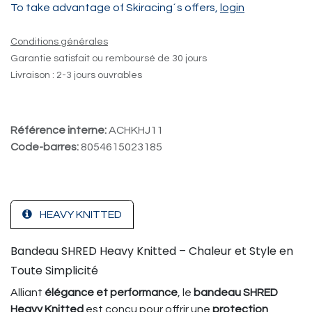
To take advantage of Skiracing´s offers,
login
Conditions générales
Garantie satisfait ou remboursé de 30 jours
Livraison : 2-3 jours ouvrables
Référence interne:
ACHKHJ11
Code-barres:
8054615023185
HEAVY KNITTED
Bandeau SHRED Heavy Knitted – Chaleur et Style en
Toute Simplicité
Alliant
élégance et performance
, le
bandeau SHRED
Heavy Knitted
est conçu pour offrir une
protection